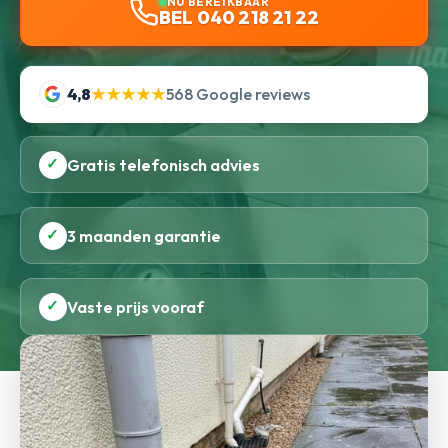
NU BEREIKBAAR
BEL 040 218 21 22
4,8
★★★★★
568 Google reviews
✓
Gratis telefonisch advies
✓
3 maanden garantie
✓
Vaste prijs vooraf