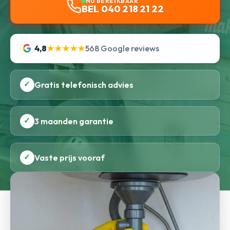
NU BEREIKBAAR
BEL 040 218 21 22
4,8
★★★★★
568 Google reviews
✓
Gratis telefonisch advies
✓
3 maanden garantie
✓
Vaste prijs vooraf