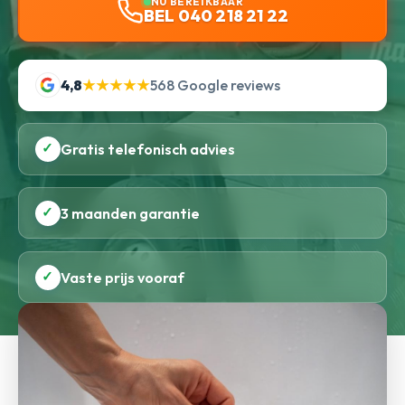
NU BEREIKBAAR
BEL 040 218 21 22
4,8
★★★★★
568 Google reviews
✓
Gratis telefonisch advies
✓
3 maanden garantie
✓
Vaste prijs vooraf