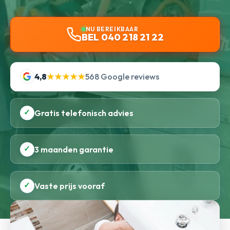
NU BEREIKBAAR
BEL 040 218 21 22
4,8
★★★★★
568 Google reviews
✓
Gratis telefonisch advies
✓
3 maanden garantie
✓
Vaste prijs vooraf