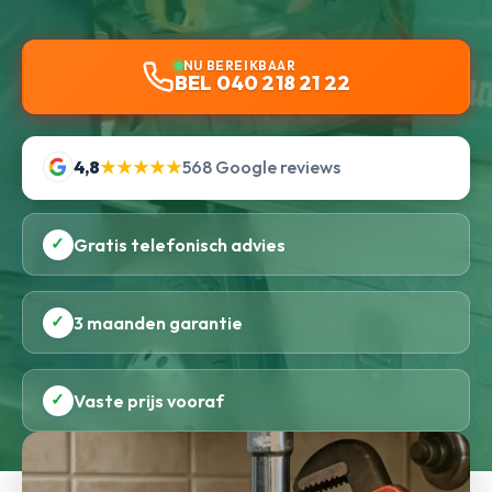
NU BEREIKBAAR
BEL 040 218 21 22
4,8
★★★★★
568 Google reviews
✓
Gratis telefonisch advies
✓
3 maanden garantie
✓
Vaste prijs vooraf