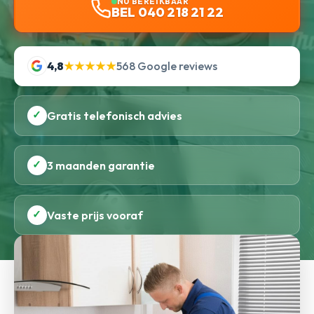
NU BEREIKBAAR
BEL 040 218 21 22
4,8
★★★★★
568 Google reviews
✓
Gratis telefonisch advies
✓
3 maanden garantie
✓
Vaste prijs vooraf